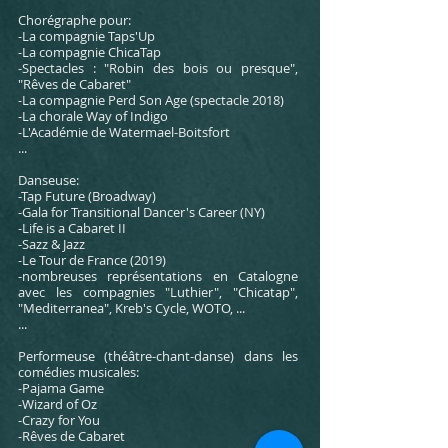
Chorégraphe pour:
-La compagnie Taps'Up
-La compagnie ChicaTap
-Spectacles : "Robin des bois ou presque",
"Rêves de Cabaret"
-La compagnie Perd Son Age (spectacle 2018)
-La chorale Way of Indigo
-L'Académie de Watermael-Boitsfort
...
Danseuse:
-Tap Future (Broadway)
-Gala for Transitional Dancer's Career (NY)
-Life is a Cabaret II
-Sazz & Jazz
-Le Tour de France (2019)
-nombreuses représentations en Catalogne
avec les compagnies "Luthier", "Chicatap",
"Mediterranea", Kreb's Cycle, WOTO, ...
...
Performeuse (théâtre-chant-danse) dans les
comédies musicales:
-Pajama Game
-Wizard of Oz
-Crazy for You
-Rêves de Cabaret